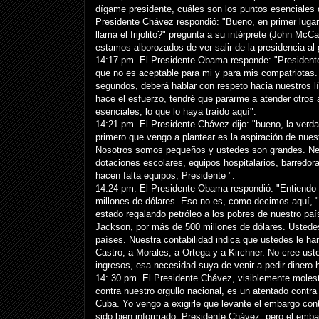
dígame presidente, cuáles son los puntos esenciales 
Presidente Chávez respondió: "Bueno, en primer lugar f
llama el frijolito?" pregunta a su intérprete (John McC
estamos alborozados de ver salir de la presidencia al
14:17 pm. El Presidente Obama responde: "Presidente
que no es aceptable para mi y para mis compatriotas.
segundos, deberá hablar con respeto hacia nuestros lí
hace el esfuerzo, tendré que pararme a atender otro
esenciales, lo que lo haya traído aquí".
14:21 pm. El Presidente Chávez dijo: "bueno, la verd
primero que vengo a plantear es la aspiración de nues
Nosotros somos pequeños y ustedes son grandes. Nec
dotaciones escolares, equipos hospitalarios, barredo
hacen falta equipos, Presidente ".
14:24 pm. El Presidente Obama respondió: "Entiendo q
millones de dólares. Eso no es, como decimos aquí, "
estado regalando petróleo a los pobres de nuestro p
Jackson, por más de 500 millones de dólares. Ustede
países. Nuestra contabilidad indica que ustedes le ha
Castro, a Morales, a Ortega y a Kirchner. No cree us
ingresos, esa necesidad suya de venir a pedir dinero
14: 30 pm. El Presidente Chávez, visiblemente molesto,
contra nuestro orgullo nacional, es un atentado cont
Cuba. Yo vengo a exigirle que levante el embargo con
sido bien informado, Presidente Chávez, pero el emba