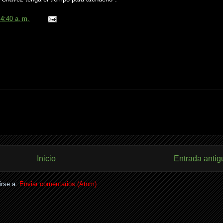
n
4:40 a. m.
Inicio
Entrada antig
irse a:
Enviar comentarios (Atom)