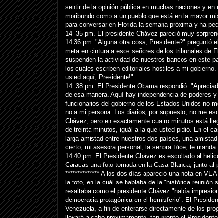
sentir de la opinión pública en muchas naciones y en 
moribundo como a un pueblo que está en la mayor mise
para conversar en Florida la semana próxima y ha pedi
14: 35 pm. El presidente Chávez pareció muy sorprendi
14:36 pm. "Alguna otra cosa, Presidente?" preguntó e
meta en cintura a esos señores de los tribunales de F
suspenden la actividad de nuestros bancos en este pa
los cuáles escriben editoriales hostiles a mi gobierno
usted aquí, Presidente!".
14: 38 pm. El Presidente Obama respondió: "Aprecia
de esa manera. Aquí hay independencia de poderes y l
funcionarios del gobierno de los Estados Unidos no me
no a mi persona. Los diarios, por supuesto, no me es
Chávez, pero en exactamente cuatro minutos está lleg
de treinta minutos, iguál a la que usted pidió. En el 
larga amistad entre nuestros dos países, una amista
cierto, mi asesora personal, la señora Rice, le manda
14:40 pm. El Presidente Chávez es escoltado al helicóp
Caracas una foto tomada en la Casa Blanca, junto al 
************** A los dos días apareció una nota en VE
la foto, en la cuál se hablaba de la "histórica reunió
resaltaba como el presidente Chávez "había impresio
democracia protagónica en el hemisferio". El Presiden
Venezuela, a fin de enterarse directamente de los progr
llevará a cabo proximamente, tan pronto el Presidente