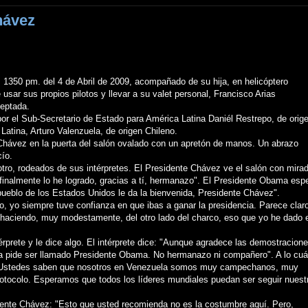
hávez
 1350 pm. del 4 de Abril de 2009, acompañado de su hija, en helicóptero
sar sus propios pilotos y llevar a su valet personal, Francisco Arias
ceptada.
por el Sub-Secretario de Estado para América Latina Daniél Restrepo, de orig
Latina, Arturo Valenzuela, de origen Chileno.
Chávez en la puerta del salón ovalado con un apretón de manos. Un abrazo
cío.
otro, rodeados de sus intérpretes. El Presidente Chávez ve el salón con mira
finalmente lo he logrado, gracias a tí, hermanazo". El Presidente Obama esp
 pueblo de los Estados Unidos le da la bienvenida, Presidente Chávez".
 yo siempre tuve confianza en que ibas a ganar la presidencia. Parece clar
 haciendo, muy modestamente, del otro lado del charco, eso que yo he dado 
érprete y le dice algo. El intérprete dice: "Aunque agradece las demostracion
a pide ser llamado Presidente Obama. No hermanazo ni compañero". A lo cuá
. Ustedes saben que nosotros en Venezuela somos muy campechanos, muy
otocolo. Esperamos que todos los líderes mundiales puedan ser seguir nuest
dente Chávez: "Esto que usted recomienda no es la costumbre aquí. Pero,