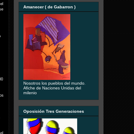
el
Amanecer ( de Gabarron )
se
o
00
Nosotros los pueblos del mundo.
Afiche de Naciones Unidas del
milenio
os
Oposición Tres Generaciones
el