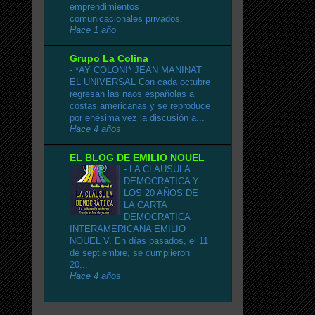
emprendimientos
comunicacionales privados.
Hace 1 año
Grupo La Colina
-
*AY COLON!* JEAN MANINAT
EL UNIVERSAL Con cada octubre
regresan las naos españolas a
costas americanas y se reproduce
por enésima vez la discusión a...
Hace 4 años
EL BLOG DE EMILIO NOUEL
-
LA CLAUSULA
DEMOCRATICA Y
LOS 20 AÑOS DE
LA CARTA
DEMOCRATICA
INTERAMERICANA EMILIO
NOUEL V. En días pasados, el 11
de septiembre, se cumplieron
20...
Hace 4 años