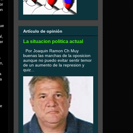
or
ón
que
Artículo de opinión
l,
La situacion politica actual
er
Por Joaquin Ramon Ch Muy
buenas las marchas de la oposicion
s
aunque no puedo evitar sentir temor
n,
de un aumento de la represion y
quiz...
a
la
de