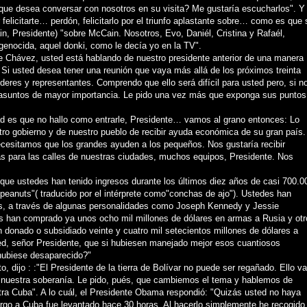
que desea conversar con nosotros en su visita? Me gustaría escucharlos". Y 
elicitarte… perdón, felicitarlo por el triunfo aplastante sobre… como es que 
ain, Presidente) "sobre McCain. Nosotros, Evo, Daniél, Cristina y Rafaél,
 genocida, aquel donki, como le decía yo en la TV".
 Chávez, usted está hablando de nuestro presidente anterior de una manera
 Si usted desea tener una reunión que vaya más allá de los próximos treinta
deres y representantes. Comprendo que ello será difícil para usted pero, si n
s asuntos de mayor importancia. Le pido una vez más que exponga sus puntos
ad es que no hallo como entrarle, Presidente… vamos al grano entonces: Lo
tro gobierno y de nuestro pueblo de recibir ayuda económica de su gran país.
esitamos que los grandes ayuden a los pequeños. Nos gustaría recibir
ras para las calles de nuestras ciudades, muchos equipos, Presidente. Nos
ue ustedes han tenido ingresos durante los últimos diez años de casi 700.0
peanuts"( traducido por el intérprete como"conchas de ajo"). Ustedes han
aís, a través de algunas personalidades como Joseph Kennedy y Jessie
s han comprado ya unos ocho mil millones de dólares en armas a Rusia y otr
n donado o subsidiado veinte y cuatro mil setecientos millones de dólares a
ted, señor Presidente, que si hubiesen manejado mejor esos cuantiosos
 hubiese desaparecido?"
 dijo : :"El Presidente de la tierra de Bolívar no puede ser regañado. Ello va
ra nuestra soberanía. Le pido, pués, que cambiemos el tema y hablemos de
tra Cuba". A lo cuál, el Presidente Obama respondió: "Quizás usted no haya
rgo a Cuba fue levantado hace 30 horas. Al hacerlo simplemente he recogido 