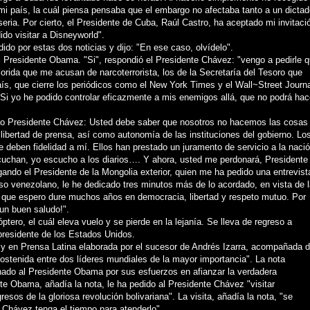
mi país, la cuál piensa pensaba que el embargo no afectaba tanto a un dictad
ria. Por cierto, el Presidente de Cuba, Raúl Castro, ha aceptado mi invitaci
do visitar a Disneyworld".
do por estas dos noticias y dijo: "En ese caso, olvídelo".
l Presidente Obama. "Si", respondió el Presidente Chávez: "vengo a pedirle 
lorida que me acusan de narcoterrorista, los de la Secretaría del Tesoro que
ís, que cierre los periódicos como el New York Times y el Wall~Street Journa
. Si yo he podido controlar eficazmente a mis enemigos allá, que no podrá hac
do Presidente Chávez: Usted debe saber que nosotros no hacemos las cosas
ibertad de prensa, así como autonomía de las instituciones del gobierno. Lo
 deben fidelidad a mí. Ellos han prestado un juramento de servicio a la nació
cuchan, yo escucho a los diarios…. Y ahora, usted me perdonará, Presidente
ando el Presidente de la Mongolia exterior, quien me ha pedido una entrevist
caso venezolano, le he dedicado tres minutos más de lo acordado, en vista de 
d que espero dure muchos años en democracia, libertad y respeto mutuo. Por
 un buen saludo!".
tero, el cuál eleva vuelo y se pierde en la lejanía. Se lleva de regreso a
presidente de los Estados Unidos.
A y en Prensa Latina elaborada por el sucesor de Andrés Izarra, acompañada 
n sostenida entre dos líderes mundiales de la mayor importancia". La nota
nado al Presidente Obama por sus esfuerzos en afianzar la verdadera
te Obama, añadía la nota, le ha pedido al Presidente Chávez "visitar
esos de la gloriosa revolución bolivariana". La visita, añadía la nota, "se
 Chávez tenga el tiempo para atenderlo".