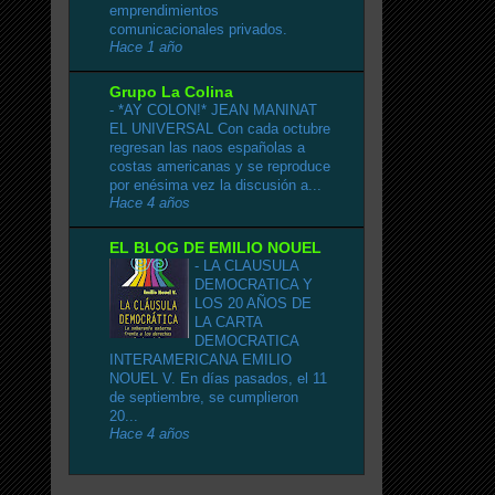
emprendimientos
comunicacionales privados.
Hace 1 año
Grupo La Colina
-
*AY COLON!* JEAN MANINAT
EL UNIVERSAL Con cada octubre
regresan las naos españolas a
costas americanas y se reproduce
por enésima vez la discusión a...
Hace 4 años
EL BLOG DE EMILIO NOUEL
-
LA CLAUSULA
DEMOCRATICA Y
LOS 20 AÑOS DE
LA CARTA
DEMOCRATICA
INTERAMERICANA EMILIO
NOUEL V. En días pasados, el 11
de septiembre, se cumplieron
20...
Hace 4 años