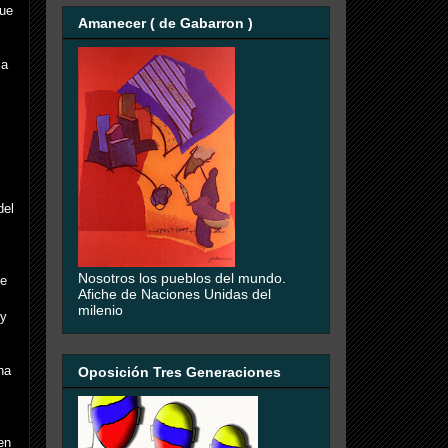
que
Amanecer ( de Gabarron )
la
del
Nosotros los pueblos del mundo.
de
Afiche de Naciones Unidas del
milenio
 y
ha
Oposición Tres Generaciones
en