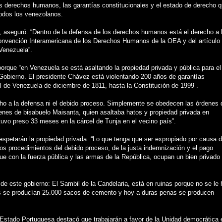
s derechos humanos, las garantías constitucionales y el estado de derecho 
 todos los venezolanos.
, aseguró: “Dentro de la defensa de los derechos humanos está el derecho a 
 Convención Interamericana de los Derechos Humanos de la OEA y del artículo
 Venezuela”.
que “en Venezuela se está asaltando la propiedad privada y pública para el
el Gobierno. El presidente Chávez está violentando 200 años de garantías
l de Venezuela de diciembre de 1811, hasta la Constitución de 1999”.
cho a la defensa ni el debido proceso. Simplemente se obedecen las órdenes 
genes de bisabuelo Maisanta, quien asaltaba hatos y propiedad privada en
uvo preso 33 meses en la cárcel de Tunja en el vecino país”.
respetarán la propiedad privada. “Lo que tenga que ser expropiado por causa 
n los procedimientos del debido proceso, de la justa indemnización y el pago
ue con la fuerza pública y las armas de la República, ocupan un bien privado
de este gobierno: El Sambil de la Candelaria, está en ruinas porque no se le 
s se producían 25.000 sacos de cemento y hoy a duras penas se producen
l Estado Portuguesa destacó que trabajarán a favor de la Unidad democrática 